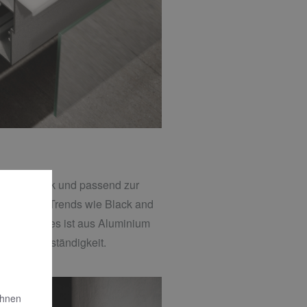
 Geschmack und passend zur
n, aktuelle Trends wie Black and
egelschrankes ist aus Aluminium
t seine Beständigkeit.
Ihnen