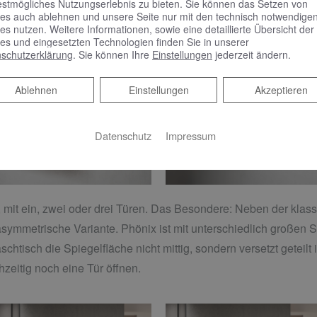
estmögliches Nutzungserlebnis zu bieten. Sie können das Setzen von
es auch ablehnen und unsere Seite nur mit den technisch notwendige
es nutzen. Weitere Informationen, sowie eine detaillierte Übersicht der
es und eingesetzten Technologien finden Sie in unserer
schutzerklärung
. Sie können Ihre
Einstellungen
jederzeit ändern.
Ablehnen
Ablehnen
Einstellungen
Akzeptieren
Datenschutz
Impressum
, mit ein, zwei oder drei Türen. Das Besondere: Neben der kla
 asymmetrische Variante. Phönix ist mit unterschiedlich großen S
tisch die Spiegelfläche nicht mittig, sondern versetzt geteilt i
hzeitig noch eine Tür öffnen.