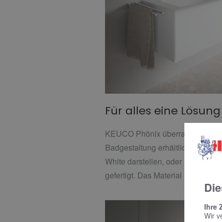
Für alles eine Lösun
KEUCO Phönix überrascht mit v
Badgestaltung erhältlich in versp
White darstellen, oder mit der H
gefertigt. Das Material ist beson
Die
Ihre 
Wir v