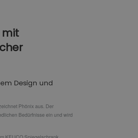
 mit
icher
rtem Design und
 zeichnet Phönix aus. Der
dlichen Bedürfnisse ein und wird
 dem KEUCO Spiegelschrank