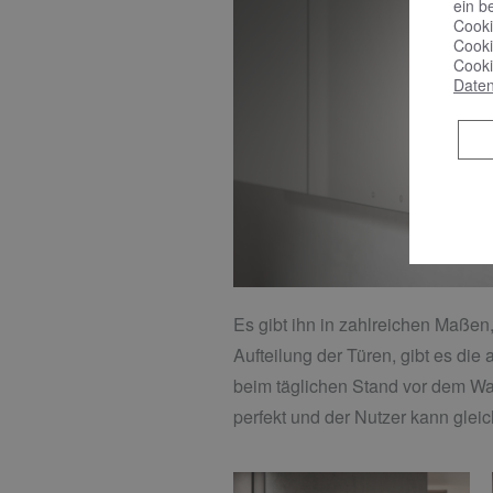
ein b
Cooki
Cooki
Cooki
Daten
Es gibt ihn in zahlreichen Maßen
Aufteilung der Türen, gibt es die
beim täglichen Stand vor dem Wasch
perfekt und der Nutzer kann gleic