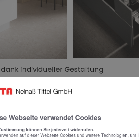
g dank individueller Gestaltung
erschiedenen, wählbaren Seiten- und Rückwänden. Ganz nach
iegelt oder Schwarz. Damit lassen sich zeitlose Bäder einrichte
olzoptik eine wohnliche Variante gestalten. Der Korpus des Spi
ders langlebig im Badezimmer und verliert auch nach Jahren nich
se Webseite verwendet Cookies
Zustimmung können Sie jederzeit widerrufen.
erwenden auf dieser Webseite Cookies und weitere Technologien, um 