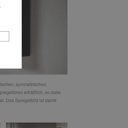
n
ssischen, symmetrischen
piegeltüren erhältlich, so dass
st. Das Spiegelbild ist damit