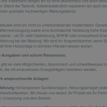
 und Viessmann sorgen wir für eine ökonomisch und auch ökolo
 Stand der Technik. Selbstverständlich reparieren wir auch b
einen qualitativ hochwertigen Wartungsdienst.
udes sind ein nicht zu unterschätzender Kostenfaktor. Gerade
 Wärmeerzeugung sowie eine durchdachte Verteilung hohe Kosten
systems – ob Öl- oder Gasheizung, BHKW oder erneuerbare Ener
rfahrung bei der Wartung. Wir sind Ihr Ansprechpartner, wenn Si
lt Ihrer Heizanlage in sicheren Händen wissen wollen.
e Ausgaben und schont Ressourcen.
gibt es viele Möglichkeiten, ökonomisch und umweltbewusst zu
ck, die mit erneuerbaren Energieträgern betrieben werden.
sch anspruchsvolle Anlagen
rfahrung
mit komplexen Sanitäranlagen, Heizungsanlagen jeder
eizkraftwerken. Wir freuen uns darauf, Ihr Projekt als Ihr Part
ur Umsetzung und dem Betrieb.