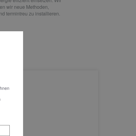
rgie effizient einsetzen. Wir
nnen wir neue Methoden,
 termintreu zu installieren.
Ihnen
n