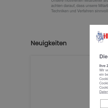
Unsere motivierten Mitarbeiter ar
achten darauf, dass unsere Mitar
Techniken und Verfahren sinnvoll 
Neuigkeiten
Die
Ihre 
Wir v
ein b
Cooki
Cooki
Cooki
Daten