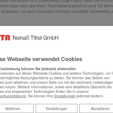
beiten kompetent und zuverlässig sorgen dafür, dass Sie Ihre Ene
beiter stets nach aktuellem Technikstand geschult sind. So kö
einsetzen, um auch innovative Anlagen qualitativ hochwertig und
se Webseite verwendet Cookies
Zustimmung können Sie jederzeit widerrufen.
erwenden auf dieser Webseite Cookies und weitere Technologien, um 
estmögliches Nutzungserlebnis zu bieten. Sie können das Setzen von
es auch ablehnen und unsere Seite nur mit den technisch notwendige
es nutzen. Weitere Informationen, sowie eine detaillierte Übersicht der
es und eingesetzten Technologien finden Sie in unserer
schutzerklärung
. Sie können Ihre
Einstellungen
jederzeit ändern.
Ablehnen
Ablehnen
Einstellungen
Akzeptieren