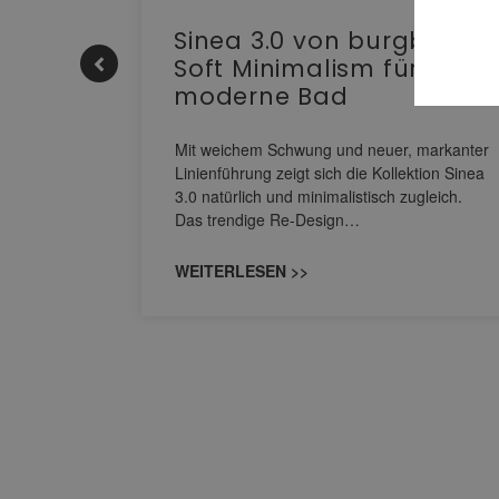
e |
Sinea 3.0 von burgbad:
Soft Minimalism für das
moderne Bad
nskomfort
s
Mit weichem Schwung und neuer, markanter
M NEO
Linienführung zeigt sich die Kollektion Sinea
owohl zum
3.0 natürlich und minimalistisch zugleich.
Das trendige Re-Design…
WEITERLESEN >>